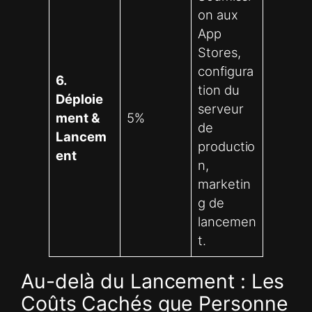
on aux
App
Stores,
configura
6.
tion du
Déploie
serveur
ment &
5%
de
Lancem
productio
ent
n,
marketin
g de
lancemen
t.
Au-delà du Lancement : Les
Coûts Cachés que Personne