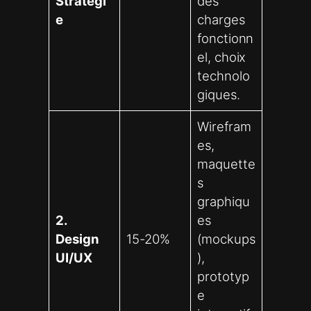
Stratégi
des
e
charges
fonctionn
el, choix
technolo
giques.
Wirefram
es,
maquette
s
graphiqu
2.
es
Design
15-20%
(mockups
UI/UX
),
prototyp
e