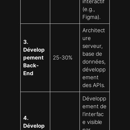
interactif
(e.g.,
Figma).
Architect
ure
3.
serveur,
Dévelop
base de
pement
25-30%
données,
Back-
développ
End
ement
des APIs.
Développ
ement de
l’interfac
4.
e visible
Dévelop
par