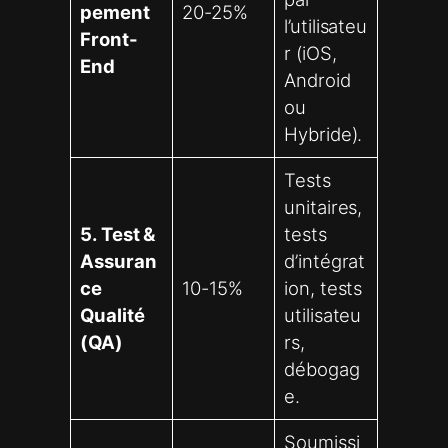
pement
20-25%
l’utilisateu
Front-
r (iOS,
End
Android
ou
Hybride).
Tests
unitaires,
5. Test &
tests
Assuran
d’intégrat
ce
10-15%
ion, tests
Qualité
utilisateu
(QA)
rs,
débogag
e.
Soumissi