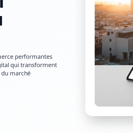
l
u
merce performantes
ital qui transforment
es du marché