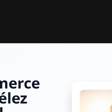
merce
élez